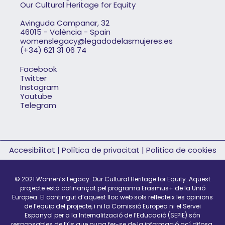
Our Cultural Heritage for Equity
Avinguda Campanar, 32
46015 - València - Spain
womenslegacy@legadodelasmujeres.es
(+34) 621 31 06 74
Facebook
Twitter
Instagram
Youtube
Telegram
Accesibilitat
|
Política de privacitat
|
Política de cookies
© 2021 Women’s Legacy: Our Cultural Heritage for Equity.
Aquest
projecte està cofinançat pel programa Erasmus+ de la Unió
Europea. El contingut d’aquest lloc web sols reflecteix les opinions
de l’equip del projecte, i ni la Comissió Europea ni el Servei
Espanyol per a la Internalització de l’Educació (SEPIE) són
responsables de l’ús que puga fer-se de la informació ací difosa.