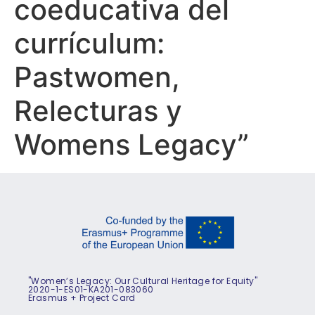
coeducativa del
currículum:
Pastwomen,
Relecturas y
Womens Legacy”
"Women’s Legacy: Our Cultural Heritage for Equity"
2020-1-ES01-KA201-083060
Erasmus + Project Card