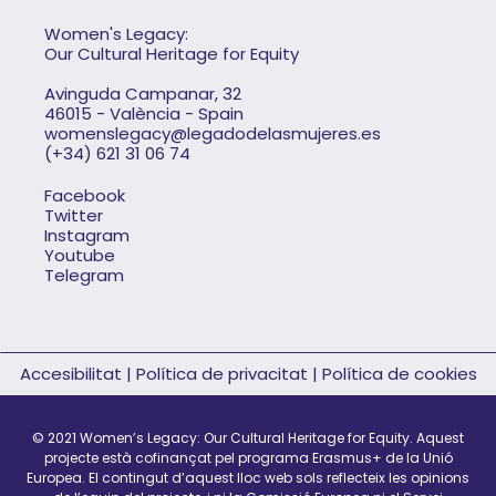
Women's Legacy:
Our Cultural Heritage for Equity
Avinguda Campanar, 32
46015 - València - Spain
womenslegacy@legadodelasmujeres.es
(+34) 621 31 06 74
Facebook
Twitter
Instagram
Youtube
Telegram
Accesibilitat
|
Política de privacitat
|
Política de cookies
© 2021 Women’s Legacy: Our Cultural Heritage for Equity.
Aquest
projecte està cofinançat pel programa Erasmus+ de la Unió
Europea. El contingut d’aquest lloc web sols reflecteix les opinions