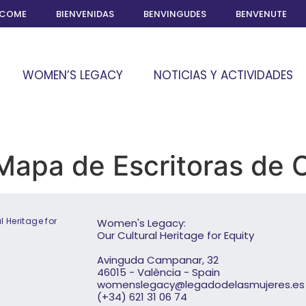
LCOME
BIENVENIDAS
BENVINGUDES
BENVENUTE
WOMEN’S LEGACY
NOTICIAS Y ACTIVIDADES
Mapa de Escritoras de C
 Heritage for
Women's Legacy:
Our Cultural Heritage for Equity
Avinguda Campanar, 32
46015 - València - Spain
womenslegacy@legadodelasmujeres.es
(+34) 621 31 06 74