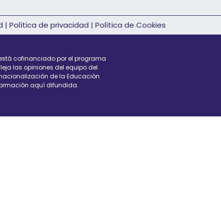
d
|
Política de privacidad
|
Política de Cookies
 está cofinanciado por el programa
leja las opiniones del equipo del
ernacionalización de la Educación
formación aquí difundida.