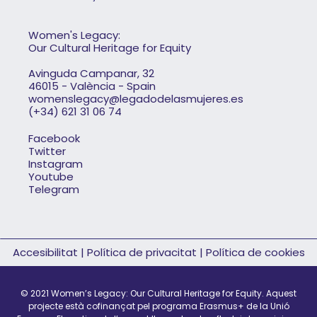
Women's Legacy:
Our Cultural Heritage for Equity
Avinguda Campanar, 32
46015 - València - Spain
womenslegacy@legadodelasmujeres.es
(+34) 621 31 06 74
Facebook
Twitter
Instagram
Youtube
Telegram
Accesibilitat
|
Política de privacitat
|
Política de cookies
© 2021 Women’s Legacy: Our Cultural Heritage for Equity.
Aquest
projecte està cofinançat pel programa Erasmus+ de la Unió