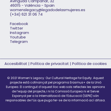
Avinguda Campanar, 32
46015 - València - Spain
womenslegacy@legadodelasmujeres.es
(+34) 621 31 06 74
Facebook
Twitter
Instagram
Youtube
Telegram
Accesibilitat
|
Política de privacitat
|
Política de cookies
© 2021 Women’s Legacy: Our Cultural Heritage for Equity.
Aquest
projecte està cofinançat pel programa Erasmus+ de la Unió
Europea. El contingut d’aquest lloc web sols reflecteix les opinions
de l’equip del projecte, i ni la Comissió Europea ni el Servei
Espanyol per a la Internalització de l’Educació (SEPIE) són
responsables de l’ús que puga fer-se de la informació ací difosa.