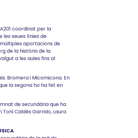
A201 coordinat per la
 les seues línies de
s múltiples aportacions de
g de la història de la
lgut a les aules fins al
als: Bromera i Micomicona. En
que la segona ho ha fet en
l’alumnat de secundària que ha
 Toni Caldés Garrido, Laura
ÚSICA