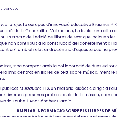
ing concept
cy
, el projecte europeu d’innovació educativa Erasmus + K
ucació de la Generalitat Valenciana, ha iniciat una altra de
 Es tracta de l’edició de llibres de text que inclouen le
que han contribuït a la construcció del coneixement al llar
ant així amb el relat androcèntric d’aquesta que ha preva
alitat, s’ha comptat amb la col·laboració de dues editori
era s’ha centrat en llibres de text sobre música, mentre 
ra.
a publicat
Musiquem
1 i 2, un material didàctic dirigit a 
per diverses persones professionals de la música, com són
 Maria Faubel i Ana Sánchez García.
AMPLIAR INFORMACIÓ SOBRE ELS LLIBRES DE M