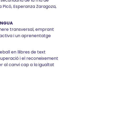
 secundària de la mà de
la Picó, Esperanza Zaragoza,
LENGUA
ènere transversal, emprant
 activa i un aprenentatge
ball en llibres de text
ecuperació i el reconeixement
r al canvi cap a la igualtat