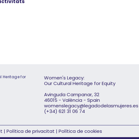
activitats
 Heritage for
Women's Legacy:
Our Cultural Heritage for Equity
Avinguda Campanar, 32
46015 - València - Spain
womenslegacy@legadodelasmujeres.es
(+34) 621 31 06 74
at
|
Política de privacitat
|
Política de cookies