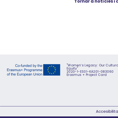
Tornar a notícies i 
"Women’s Legacy: Our Cultural
Equity"
2020-1-ES01-KA201-083060
Erasmus + Project Card
Accesibilit