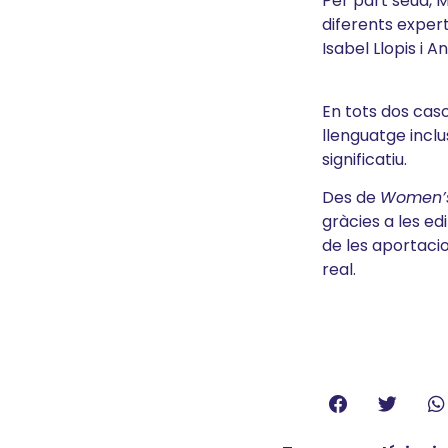
Per part seua, 
diferents expert
Isabel Llopis i A
En tots dos cas
llenguatge inclu
significatiu.
Des de
Women’
gràcies a les ed
de les aportacio
real.