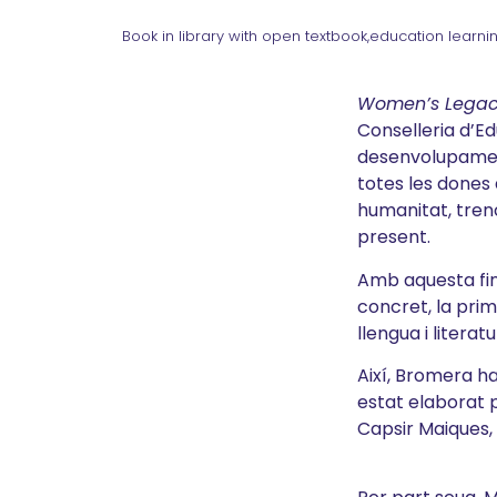
Book in library with open textbook,education learn
Women’s Lega
Conselleria d’Ed
desenvolupament.
totes les dones 
humanitat, trenc
present.
Amb aquesta fin
concret, la prim
llengua i literatu
Així, Bromera h
estat elaborat 
Capsir Maiques,