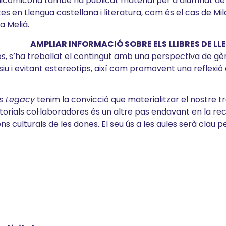
Micomicona també ha publicat material per a alumnat de
es en Llengua castellana i literatura, com és el cas de Mi
na Meliá.
AMPLIAR INFORMACIÓ SOBRE ELS LLIBRES DE L
os, s’ha treballat el contingut amb una perspectiva de g
siu i evitant estereotips, així com promovent una reflexió
s Legacy
tenim la convicció que materialitzar el nostre tre
itorials col·laboradores és un altre pas endavant en la r
ns culturals de les dones. El seu ús a les aules serà clau pe